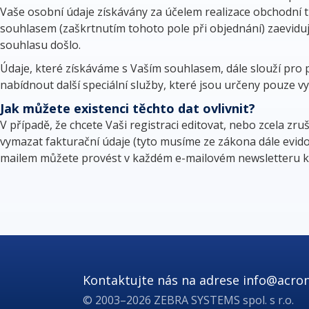
Vaše osobní údaje získávány za účelem realizace obchodní 
souhlasem (zaškrtnutím tohoto pole při objednání) zaeviduj
souhlasu došlo.
Údaje, které získáváme s Vaším souhlasem, dále slouží pr
nabídnout další speciální služby, které jsou určeny pouze
Jak můžete existenci těchto dat ovlivnit?
V případě, že chcete Vaši registraci editovat, nebo zcela zruš
vymazat fakturační údaje (tyto musíme ze zákona dále evido
mailem můžete provést v každém e-mailovém newsletteru klik
Kontaktujte nás na adrese
info@acron
© 2003–2026 ZEBRA SYSTEMS spol. s r.o.