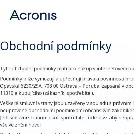
Obchodní podmínky
Tyto obchodní podmínky platí pro nákup v internetovém ob
Podmínky blíže vymezují a upřesňují práva a povinnosti prodá
Opavská 6230/29A, 708 00 Ostrava – Poruba, zapsaná v obch
11310 a kupujícího (zákazník, spotřebitel).
Veškeré smluvní vztahy jsou uzavřeny v souladu s právním řá
neupravené obchodními podmínkami občanským zákoníkem (č.
Je-li smluvní stranou nikoli spotřebitel, řídí se vztahy n
vše ve znění novel.