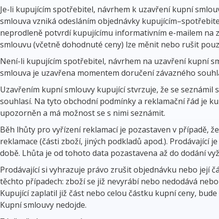
Je-li kupujícím spotřebitel, návrhem k uzavření kupní smlo
smlouva vzniká odesláním objednávky kupujícím–spotřebitel
neprodleně potvrdí kupujícímu informativním e-mailem na za
smlouvu (včetně dohodnuté ceny) lze měnit nebo rušit pou
Není-li kupujícím spotřebitel, návrhem na uzavření kupní 
smlouva je uzavřena momentem doručení závazného souhlas
Uzavřením kupní smlouvy kupující stvrzuje, že se seznámil 
souhlasí. Na tyto obchodní podmínky a reklamační řád je 
upozorněn a má možnost se s nimi seznámit.
Běh lhůty pro vyřízení reklamací je pozastaven v případě, ž
reklamace (části zboží, jiných podkladů apod.). Prodávající 
době. Lhůta je od tohoto data pozastavena až do dodání vy
Prodávající si vyhrazuje právo zrušit objednávku nebo její 
těchto případech: zboží se již nevyrábí nebo nedodává neb
Kupující zaplatil již část nebo celou částku kupní ceny, bu
Kupní smlouvy nedojde.